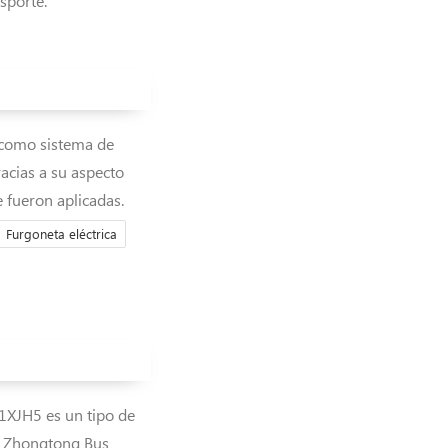
sporte.
e como sistema de
acias a su aspecto
e fueron aplicadas.
Furgoneta eléctrica
1XJH5 es un tipo de
r Zhongtong Bus