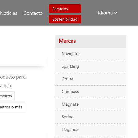
Servicios
Idioma
Noticias
Contacto
Sostenibilidad
Marcas
Navigator
Sparkling
roducto para
Cruise
ancia.
Compass
 metros
Magnate
metros o más
Spring
Elegance