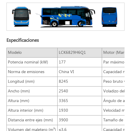
Especificaciones
Modelo
LCK6829H6Q1
Motor (Marca/
Potencia nominal (kW)
177
Par máximo (N
Norma de emisiones
China VI
Capacidad nomi
Longitud (mm)
8245
Peso bruto vehi
Ancho (mm)
2540
Voladizo delan
Altura (mm)
3365
Ángulo de aproi
Altura interior (mm)
1930
Velocidad máxi
Distancia entre ejes (mm)
3900
Tamaño de los
Volumen del maletero (m³)
≤3.6
Capacidad máxi