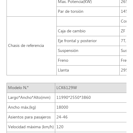
Max. Potencia(KW)
265/2
Par de torsión
1450/
Config
Caja de cambio
ZF 6S
Eje frontal y posterior
7T,13
Chasis de referencia
Suspensión
Suspen
Freno
Freno 
Llanta
295/8
Modelo N.°
LCK6129W
Largo*Ancho*Alto(mm)
11990*2550*3860
Ancho máx.(kg)
18000
Asientos para pasajeros
24-46
Velocidad máxima (km/h)
120