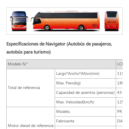
Especificaciones de Navigator (Autobús de pasajeros,
autobús para turismo)
Modelo N.°
LCK6
Largo*Ancho*Altov(mm)
11990
Max. Peso(kg)
18000
Total de referencia
Capacidad de asientos (personas)
43+1+
Max. Velocidad(km/h)
125
Modelo.
PR 26
Fabricante
DAF/We
Motor diesel de referencia