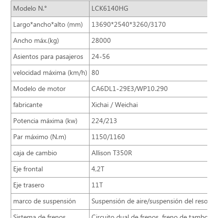
Modelo N.°
LCK6140HG
Largo*ancho*alto (mm)
13690*2540*3260/3170
Ancho máx.(kg)
28000
Asientos para pasajeros
24-56
velocidad máxima (km/h)
80
Modelo de motor
CA6DL1-29E3/WP10.290
fabricante
Xichai / Weichai
Potencia máxima (kw)
224/213
Par máximo (N.m)
1150/1160
caja de cambio
Allison T350R
Eje frontal
4,2T
Eje trasero
11T
marco de suspensión
Suspensión de aire/suspensión del resorte
Sistema de frenos
Circuito dual de frenos, freno de tambor