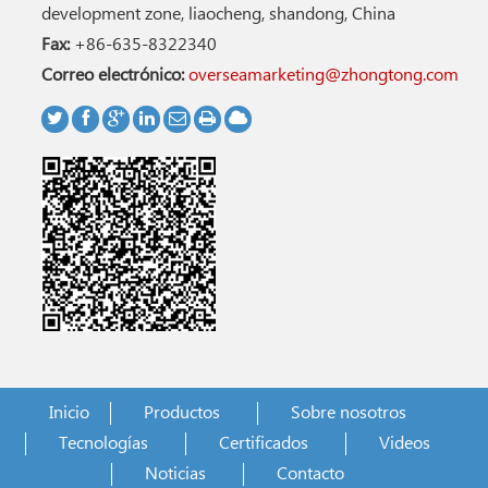
development zone, liaocheng, shandong, China
Fax:
+86-635-8322340
Correo electrónico:
overseamarketing@zhongtong.com
Inicio
Productos
Sobre nosotros
Tecnologías
Certificados
Videos
Noticias
Contacto