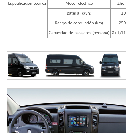
Especificación técnica
Motor eléctrico
Zhongt
Batería (kWh)
105.7
Rango de conducción (km)
250~3
Capacidad de pasajeros (persona)
8+1/11+1