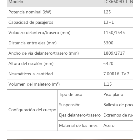
Modelo
LCK6609D-L-NG
Potencia nominal (kW)
125
Capacidad de pasajeros
13+1
Voladizo delantero/trasero (mm)
1150/1545
Distancia entre ejes (mm)
3300
Ancho de vía delantero/trasero (mm)
1809/1717
Altura del escalón (mm)
≤420
Neumáticos × cantidad
7.00R16LT×7
Volumen del maletero (m³)
1.15
Tipo de piso
Piso plano
Suspensión
Ballesta de pocas h
Configuración del cuerpo
Ejes delantero/trasero
Extremos de rueda
Material de los rines
Acero