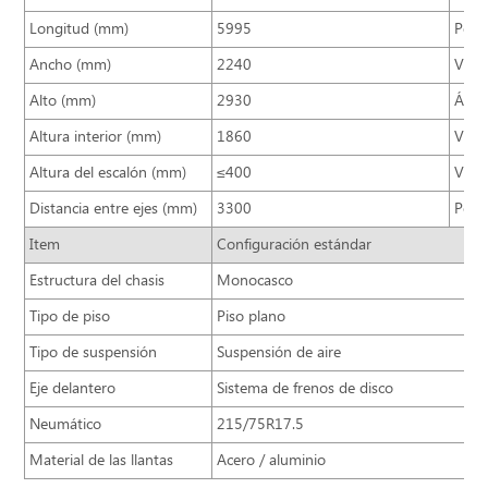
Longitud (mm)
5995
Peso 
Ancho (mm)
2240
Vola
Alto (mm)
2930
Ángu
Altura interior (mm)
1860
Velo
Altura del escalón (mm)
≤400
Volu
Distancia entre ejes (mm)
3300
Posic
Item
Configuración estándar
Estructura del chasis
Monocasco
Tipo de piso
Piso plano
Tipo de suspensión
Suspensión de aire
Eje delantero
Sistema de frenos de disco
Neumático
215/75R17.5
Material de las llantas
Acero / aluminio