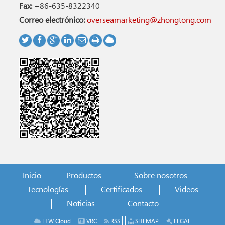
Fax:
+86-635-8322340
Correo electrónico:
overseamarketing@zhongtong.com
Inicio
Productos
Sobre nosotros
Tecnologías
Certificados
Videos
Noticias
Contacto
ETW Cloud
VRC
RSS
SITEMAP
LEGAL