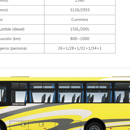
(mm)
2360
 (mm)
3130/2955
or
Cummins
tible (diesel)
150L/200L
ucción (km)
800~1000
jeros (persona)
26+1/28+1/32+1/34+1