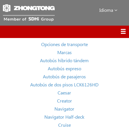
Idioma
Opciones de transporte
Marcas
Autobús híbrido tándem
Autobús expreso
Autobús de pasajeros
Autobús de dos pisos LCK6126HD
Caesar
Creator
Navigator
Navigator Half-deck
Cruise