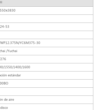
9H
550ⅹ3830
24-53
/WP12.375N/YC6M375-30
hai /Yuchai
/276
00/1550/1400/1600
ación estándar
700BO
ón de aire
 disco