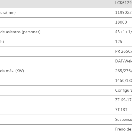
LCK612
tura(mm)
11990ⅹ2
18000
 de asientos (personas)
43+1+1/
/h)
125
PR 265C
DAF/Weic
cia máx. (KW)
265/276
1450/18
Configur
ZF 6S-1
7T,13T
Suspensi
Freno de