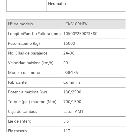
Neumático
11
Nº de modelo
LCK6109HEV
Longitud*ancho *altura (mm)
10500*2500*3580
Peso máximo (kg)
15000
No. Sillas de pasajeros
24-38
Velocidad máxima (km/h)
90
Modelo del motor
ISBE185
Fabricante
Cummins
Potencia máxima (kw)
136/2500
Torque (par) máximo (N.m)
700/1500
Caja de cambios
Eaton AMT
Eje delantero
5.5T
Eje trasero
11T