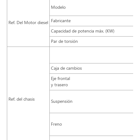
WP
Modelo
YC
Fabricante
We
Ref. Del Motor diesel
Capacidad de potencia máx. (KW)
17
Par de torsión
90
Co
ur
Caja de cambios
QJ
Eje frontal
5T
y trasero
Mu
Ref. del chasis
Suspensión
(8 
11
Fr
Freno
do
Fr