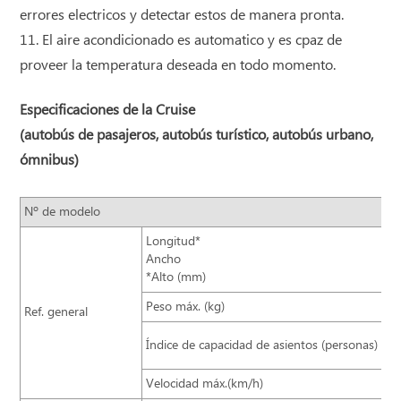
errores electricos y detectar estos de manera pronta.
11. El aire acondicionado es automatico y es cpaz de
proveer la temperatura deseada en todo momento.
Especificaciones de la Cruise
(autobús de pasajeros, autobús turístico, autobús urbano,
ómnibus)
Nº de modelo
LC
Longitud*
10
Ancho
ⅹ3
*Alto (mm)
Peso máx. (kg)
14
Ref. general
24
Índice de capacidad de asientos (personas)
(4
Velocidad máx.(km/h)
12