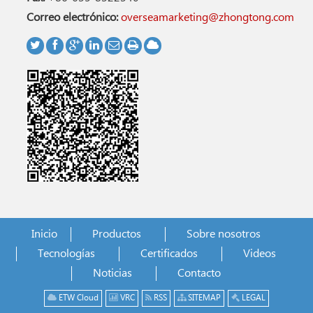
Correo electrónico:
overseamarketing@zhongtong.com
Inicio
Productos
Sobre nosotros
Tecnologías
Certificados
Videos
Noticias
Contacto
ETW Cloud
VRC
RSS
SITEMAP
LEGAL