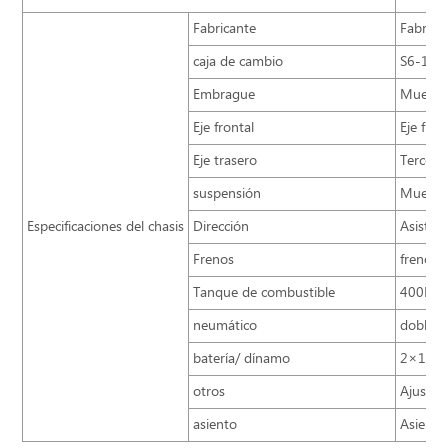
Fabricante
Fabric
caja de cambio
S6-160,
Embrague
Muelle 
Eje frontal
Eje fron
Eje trasero
Tercer 
suspensión
Muelle 
Especificaciones del chasis
Dirección
Asistent
Frenos
freno d
Tanque de combustible
400L+
neumático
doble 
batería/ dínamo
2×12V/
otros
Ajustad
asiento
Asiento