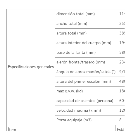
dimensión total (mm)
1145
ancho total (mm)
2550
altura total (mm)
3850
altura interior del cuerpo (mm)
1940
base de la llanta (mm)
5800
alerón frontal/trasero (mm)
2340/
Especificaciones generales
ángulo de aproximación/salida (°)
9/13
altura del primer escalón (mm)
480
max g.v.w. (kg)
1800
capacidad de asientos (persona)
60+1/
velocidad máxima (km/h)
120
Porta equipaje (m3)
8
Ítem
Estánda