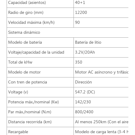
Capacidad (asientos)
40+1
Radio de giro (mm)
12200
Velocidad máxima (km/h)
90
Sistema dinámico
Modelo de batería
Batería de litio
Voltaje/capacidad de la unidad
3.2V/20Ah
Total de kHw
350
Modelo de motor
Motor AC asíncrono y trifásico
Con tren de potencia
Dirección
Voltage (v)
547.2 (DC)
Potencia máx./nominal (Kw)
142/230
Par máx./nominal (N.m)
800/2400
Distancia recorrida (km)
Al menos 250km (Con el aire en
Recargable
Modelo de carga lenta (3-4 hor