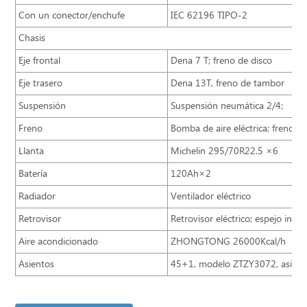
Con un conector/enchufe
IEC 62196 TIPO-2
Chasis
Eje frontal
Dena 7 T; freno de disco
Eje trasero
Dena 13T, freno de tambor
Suspensión
Suspensión neumática 2/4；
Freno
Bomba de aire eléctrica; freno d
Llanta
Michelin 295/70R22.5 ×6
Batería
120Ah×2
Radiador
Ventilador eléctrico
Retrovisor
Retrovisor eléctrico; espejo inter
Aire acondicionado
ZHONGTONG 26000Kcal/h
Asientos
45+1, modelo ZTZY3072, asient