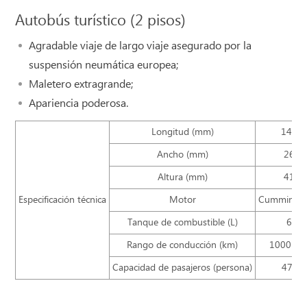
Autobús turístico (2 pisos)
Agradable viaje de largo viaje asegurado por la
suspensión neumática europea;
Maletero extragrande;
Apariencia poderosa.
Longitud (mm)
1400
Ancho (mm)
2600
Altura (mm)
4170
Especificación técnica
Motor
Cummins/
Tanque de combustible (L)
600
Rango de conducción (km)
1000~1
Capacidad de pasajeros (persona)
47/6