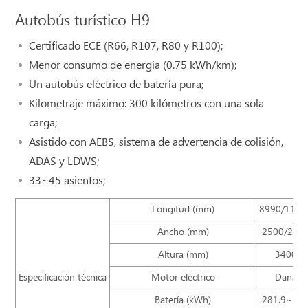
Autobús turístico H9
Certificado ECE (R66, R107, R80 y R100);
Menor consumo de energía (0.75 kWh/km);
Un autobús eléctrico de batería pura;
Kilometraje máximo: 300 kilómetros con una sola
carga;
Asistido con AEBS, sistema de advertencia de colisión,
ADAS y LDWS;
33~45 asientos;
Longitud (mm)
8990/1100
Ancho (mm)
2500/255
Altura (mm)
3400
Especificación técnica
Motor eléctrico
Dana
Batería (kWh)
281.9~38