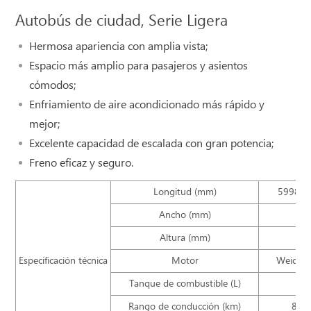
Autobús de ciudad, Serie Ligera
Hermosa apariencia con amplia vista;
Espacio más amplio para pasajeros y asientos
cómodos;
Enfriamiento de aire acondicionado más rápido y
mejor;
Excelente capacidad de escalada con gran potencia;
Freno eficaz y seguro.
Longitud (mm)
5998/6
Ancho (mm)
2
Altura (mm)
3
Especificación técnica
Motor
Weicha
Tanque de combustible (L)
Rango de conducción (km)
800