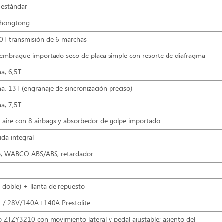
 estándar
hongtong
0T transmisión de 6 marchas
mbrague importado seco de placa simple con resorte de diafragma
a, 6,5T
, 13T (engranaje de sincronización preciso)
a, 7,5T
 aire con 8 airbags y absorbedor de golpe importado
ida integral
co, WABCO ABS/ABS, retardador
 doble) + llanta de repuesto
/ 28V/140A+140A Prestolite
o ZTZY3210 con movimiento lateral y pedal ajustable; asiento del