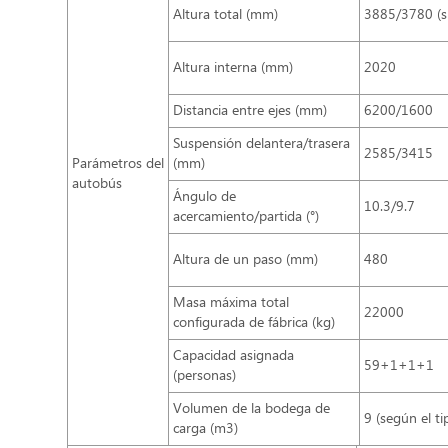
Altura total (mm)
3885/3780 (si
Altura interna (mm)
2020
Distancia entre ejes (mm)
6200/1600
Suspensión delantera/trasera
2585/3415
Parámetros del
(mm)
autobús
Ángulo de
10.3/9.7
acercamiento/partida (°)
Altura de un paso (mm)
480
Masa máxima total
22000
configurada de fábrica (kg)
Capacidad asignada
59+1+1+1
(personas)
Volumen de la bodega de
9 (según el ti
carga (m3)