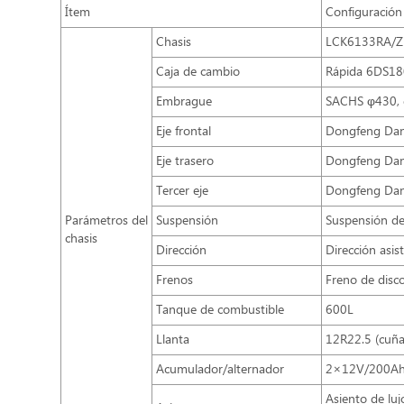
Ítem
Configuración
Chasis
LCK6133RA/Z
Caja de cambio
Rápida 6DS18
Embrague
SACHS φ430, e
Eje frontal
Dongfeng Dan
Eje trasero
Dongfeng Dana
Tercer eje
Dongfeng Dan
Parámetros del
Suspensión
Suspensión de
chasis
Dirección
Dirección asist
Frenos
Freno de dis
Tanque de combustible
600L
Llanta
12R22.5 (cuña
Acumulador/alternador
2×12V/200Ah 
Asiento de luj