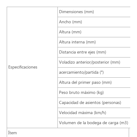
Dimensiones (mm)
11
Ancho (mm)
25
Altura (mm)
38
Altura interna (mm)
19
Distancia entre ejes (mm)
58
Voladizo anterior/posterior (mm)
23
Especificaciones
acercamiento/partida (°)
9/
Altura del primer paso (mm)
48
Peso bruto máximo (kg)
18
Capacidad de asientos (personas)
60
Velocidad máxima (km/h)
12
Volumen de la bodega de carga (m3)
8
Ítem
Est