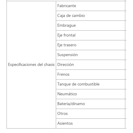
Fabricante
Zh
Caja de cambio
S6-
Embrague
res
Eje frontal
7,5
Eje trasero
13t
Suspensión
Res
Especificaciones del chasis
Dirección
Dir
Frenos
Fre
Tanque de combustible
40
Neumático
315
Batería/dínamo
2×
Otros
Aju
Asientos
Asi