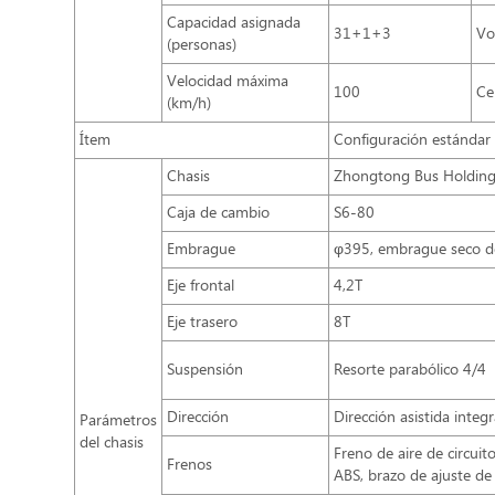
Capacidad asignada
31+1+3
Vo
(personas)
Velocidad máxima
100
Ce
(km/h)
Ítem
Configuración estándar
Chasis
Zhongtong Bus Holding 
Caja de cambio
S6-80
Embrague
φ395, embrague seco d
Eje frontal
4,2T
Eje trasero
8T
Suspensión
Resorte parabólico 4/4
Dirección
Dirección asistida inte
Parámetros
del chasis
Freno de aire de circui
Frenos
ABS, brazo de ajuste de