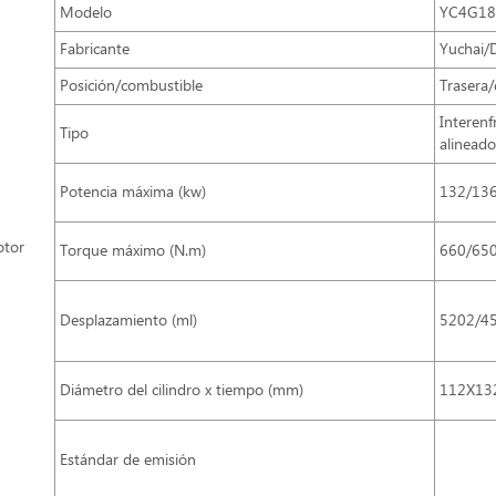
Modelo
YC4G18
Fabricante
Yuchai
Posición/combustible
Trasera/
Interenf
Tipo
alineado
Potencia máxima (kw)
132/13
tor
Torque máximo (N.m)
660/65
Desplazamiento (ml)
5202/4
Diámetro del cilindro x tiempo (mm)
112X13
Estándar de emisión