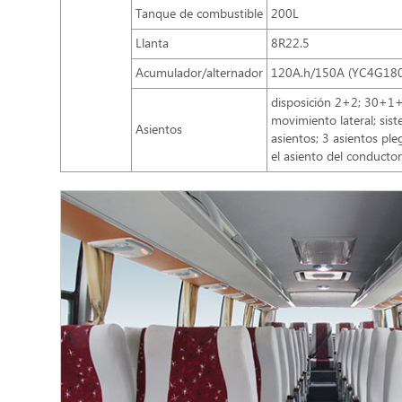
Tanque de combustible
200L
Llanta
8R22.5
Acumulador/alternador
120A.h/150A (YC4G180
disposición 2+2; 30+1+
movimiento lateral; sis
Asientos
asientos; 3 asientos ple
el asiento del conduct