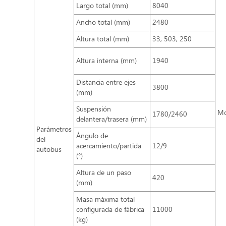
Largo total (mm)
8040
Ancho total (mm)
2480
Altura total (mm)
33, 503, 250
Altura interna (mm)
1940
Distancia entre ejes
3800
(mm)
Suspensión
Mo
1780/2460
delantera/trasera (mm)
Parámetros
Ángulo de
del
acercamiento/partida
12/9
autobus
(°)
Altura de un paso
420
(mm)
Masa máxima total
configurada de fábrica
11000
(kg)