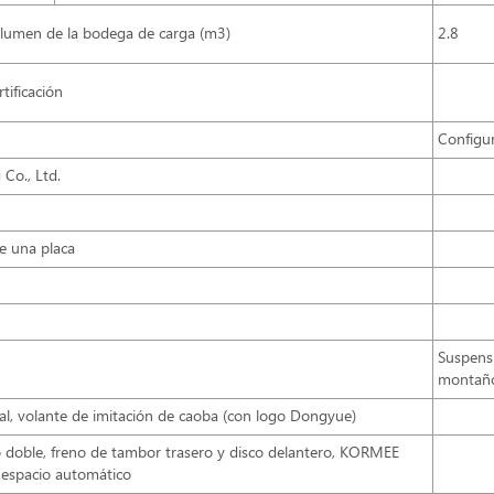
lumen de la bodega de carga (m3)
2.8
rtificación
Configu
Co., Ltd.
e una placa
Suspensi
montaño
gral, volante de imitación de caoba (con logo Dongyue)
to doble, freno de tambor trasero y disco delantero, KORMEE
 espacio automático