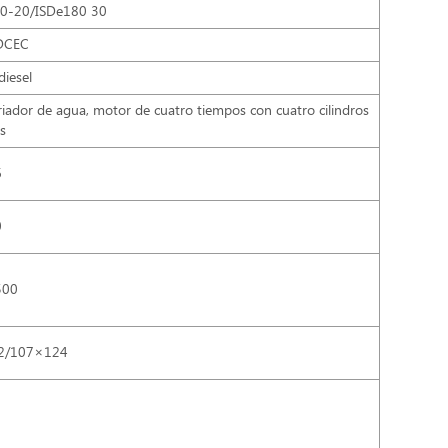
0-20/ISDe180 30
/DCEC
diesel
riador de agua, motor de cuatro tiempos con cuatro cilindros
s
6
0
500
2/107×124