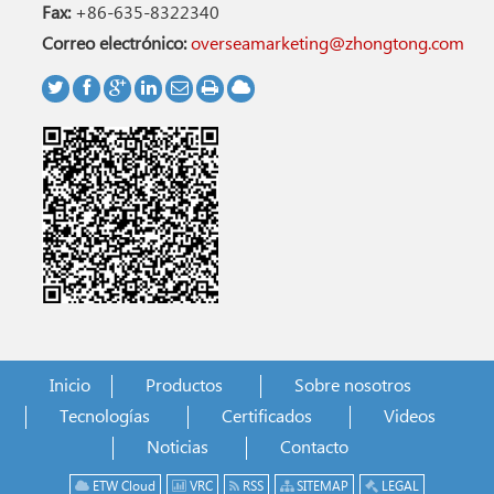
Fax:
+86-635-8322340
Correo electrónico:
overseamarketing@zhongtong.com
Inicio
Productos
Sobre nosotros
Tecnologías
Certificados
Videos
Noticias
Contacto
ETW Cloud
VRC
RSS
SITEMAP
LEGAL