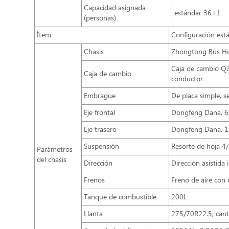
Capacidad asignada
estándar 36+1
(personas)
Ítem
Configuración est
Chasis
Zhongtong Bus Hol
Caja de cambio QJ1
Caja de cambio
conductor
Embrague
De placa simple, se
Eje frontal
Dongfeng Dana, 6
Eje trasero
Dongfeng Dana, 
Suspensión
Resorte de hoja 4
Parámetros
del chasis
Dirección
Dirección asistida
Frenos
Freno de aire con 
Tanque de combustible
200L
Llanta
275/70R22.5; cant