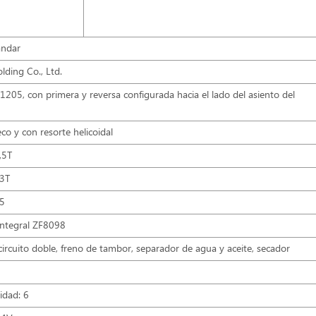
ándar
ding Co., Ltd.
205, con primera y reversa configurada hacia el lado del asiento del
co y con resorte helicoidal
,5T
13T
/5
 integral ZF8098
circuito doble, freno de tambor, separador de agua y aceite, secador
idad: 6