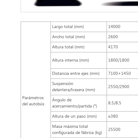
Largo total (mm)
14000
Ancho total (mm)
2600
Altura total (mm)
4170
Altura interna (mm)
1800/1800
Distancia entre ejes (mm)
7100+1450
Suspensión
2550/2900
delantera/trasera (mm)
Parámetros
Ángulo de
8.5/8.5
del autobús
acercamiento/partida (°)
Altura de un paso (mm)
≤380
Masa máxima total
25500
configurada de fábrica (kg)