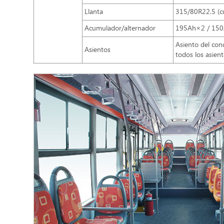
Llanta
315/80R22.5 (c
Acumulador/alternador
195Ah×2 / 150A
Asiento del con
Asientos
todos los asient