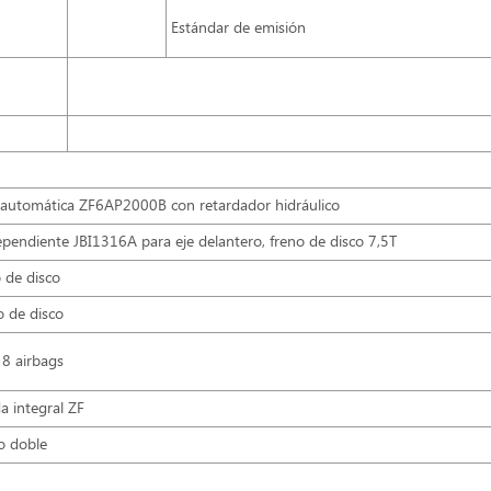
Estándar de emisión
 automática ZF6AP2000B con retardador hidráulico
pendiente JBI1316A para eje delantero, freno de disco 7,5T
 de disco
o de disco
 8 airbags
da integral ZF
to doble