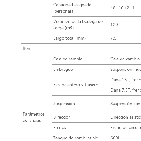
Capacidad asignada
48+16+2+1
(personas)
Volumen de la bodega de
120
carga (m3)
Largo total (mm)
7.5
Ítem
Caja de cambio
Caja de cambio
Embrague
Suspensión inde
Dana 13T, freno
Ejes delantero y trasero
Dana 7,5T, fren
Suspensión
Suspensión con
Parámetros
Dirección
Dirección asisti
del chasis
Frenos
Freno de circui
Tanque de combustible
600L