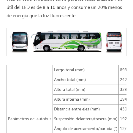
útil del LED es de 8 a 10 años y consume un 20% menos
de energía que la luz fluorescente.
Largo total (mm)
8995
Ancho total (mm)
2420
Altura total (mm)
3290
Altura interna (mm)
1940
Distancia entre ejes (mm)
4300
Parámetros del autobus
Suspensión delantera/trasera (mm)
1920/
Ángulo de acercamiento/partida (°)
12/9