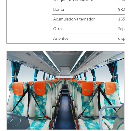
Tanque de combustible
200L
Llanta
9R22.5
Acumulador/alternador
165A.h
Otros
Separad
Asientos
disposi