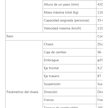
Altura de un paso (mm)
420
Masa máxima total (kg)
11600
Capacidad asignada (personas)
35+1
Velocidad máxima (km/h)
110
Ítem
Config
Chasis
Zhongt
Caja de cambio
S6-100 
Embrague
φ395, 
Eje frontal
4,2T, d
Eje trasero
8T
Suspensión
Suspens
Parámetros del chasis
Dirección
Direcci
Frenos
Freno d